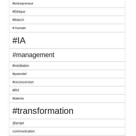
#entrepreneur
#Ethique
#fintech
# humain
#IA
#management
#méditation
#potentiel
#reconversion
#RH
#talents
#transformation
@projet
communication